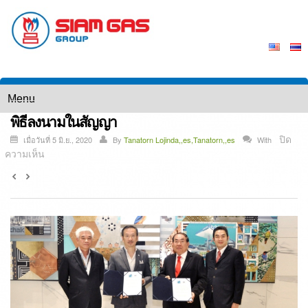
พิธีลงนามในสัญญา
ปิด
เมื่อวันที่ 5 มิ.ย., 2020
By
Tanatorn Lojinda,,es,Tanatorn,,es
With
บน
ความเห็น
พิธี
ลง
นาม
ใน
สัญญา